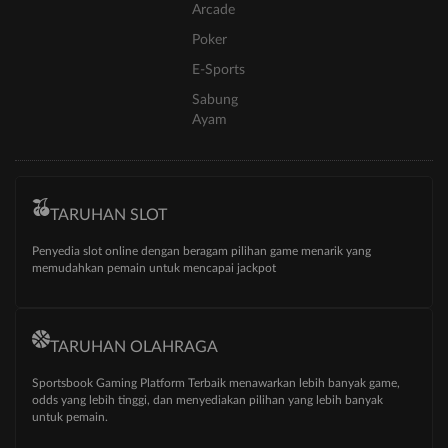
Arcade
Poker
E-Sports
Sabung
Ayam
TARUHAN SLOT
Penyedia slot online dengan beragam pilihan game menarik yang
memudahkan pemain untuk mencapai jackpot
TARUHAN OLAHRAGA
Sportsbook Gaming Platform Terbaik menawarkan lebih banyak game,
odds yang lebih tinggi, dan menyediakan pilihan yang lebih banyak
untuk pemain.