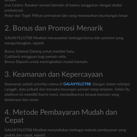
terbaik.
Live Casino: Rasakan sensasi bermain di kasino sungguhan dengan dealer
profesional.
Poker dan Togel: Pilihan permainan lain yang menawarkan keuntungan besar.
2. Bonus dan Promosi Menarik
GALAXYSLOT88 Mostbet menawarkan berbagai bonus dan promosi yang
menguntungkan, seperti:
Bonus Selamat Datang untuk member baru.
Cashback mingguan bagi pemain setia.
Bonus Deposit untuk meningkatkan modal bermain.
3. Keamanan dan Kepercayaan
Keamanan adalah prioritas utama di
GALAXYSLOT88
. Dengan sistem enkripsi
canggih, data pribadi dan transaksi keuangan pemain tetap terjamin. Selain itu,
platform ini memiliki lisensi resmi, menjadikannya tempat bermain yang
terpercaya dan aman.
4. Metode Pembayaran Mudah dan
Cepat
GALAXYSLOT88 Mostbet menyediakan berbagai metode pembayaran yang
praktis dan cepat, seperti: