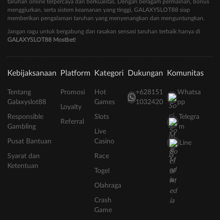
taruhan online terpercaya dan berkualitas. Dengan beragam permainan, bonus
menggiurkan, serta sistem keamanan yang tinggi, GALAXYSLOT88 siap
memberikan pengalaman taruhan yang menyenangkan dan menguntungkan.
Jangan ragu untuk bergabung dan rasakan sensasi taruhan terbaik hanya di
GALAXYSLOT88 Mostbet
!
Kebijaksanaan
Platform
Kategori
Dukungan
Komunitas
Tentang
Promosi
Hot
+628151
Whatsa
Galaxyslot88
Games
1032420
pp
Loyalty
Responsible
Slots
Telegra
Referral
Gambling
m
Live
Pusat Bantuan
Casino
Line
Syarat dan
Race
Ketentuan
Togel
Olahraga
Crash
Game