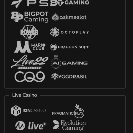
Live Casino