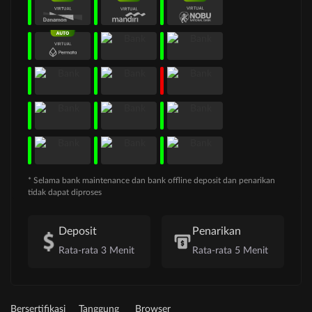
* Selama bank maintenance dan bank offline deposit dan penarikan
tidak dapat diproses
Deposit
Penarikan
Rata-rata 3 Menit
Rata-rata 5 Menit
Bersertifikasi
Tanggung
Browser