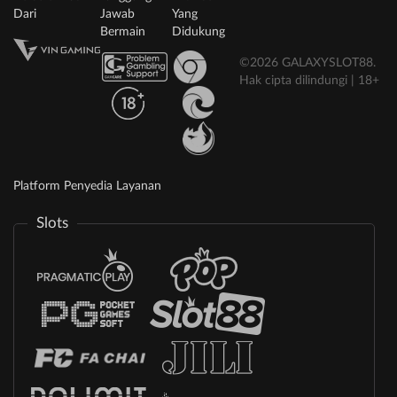
Dari
Jawab
Yang
Bermain
Didukung
©2026 GALAXYSLOT88.
Hak cipta dilindungi | 18+
Platform Penyedia Layanan
Slots