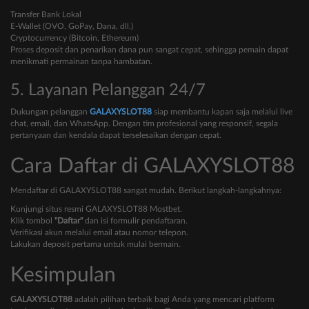
Transfer Bank Lokal
E-Wallet (OVO, GoPay, Dana, dll.)
Cryptocurrency (Bitcoin, Ethereum)
Proses deposit dan penarikan dana pun sangat cepat, sehingga pemain dapat
menikmati permainan tanpa hambatan.
5. Layanan Pelanggan 24/7
Dukungan pelanggan
GALAXYSLOT88
siap membantu kapan saja melalui live
chat, email, dan WhatsApp. Dengan tim profesional yang responsif, segala
pertanyaan dan kendala dapat terselesaikan dengan cepat.
Cara Daftar di GALAXYSLOT88
Mendaftar di GALAXYSLOT88 sangat mudah. Berikut langkah-langkahnya:
Kunjungi situs resmi GALAXYSLOT88 Mostbet.
Klik tombol
"Daftar"
dan isi formulir pendaftaran.
Verifikasi akun melalui email atau nomor telepon.
Lakukan deposit pertama untuk mulai bermain.
Kesimpulan
GALAXYSLOT88
adalah pilihan terbaik bagi Anda yang mencari platform