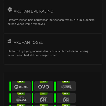
TARUHAN LIVE KASINO
Platform Pilihan bagi perusahaan-perusahaan terbaik di dunia, dengan
pilihan variasi game terbanyak
TARUHAN TOGEL
Platform togel yang menarik dari perusahan terbaik di dunia yang
menawarkan hadiah kemenangan besar